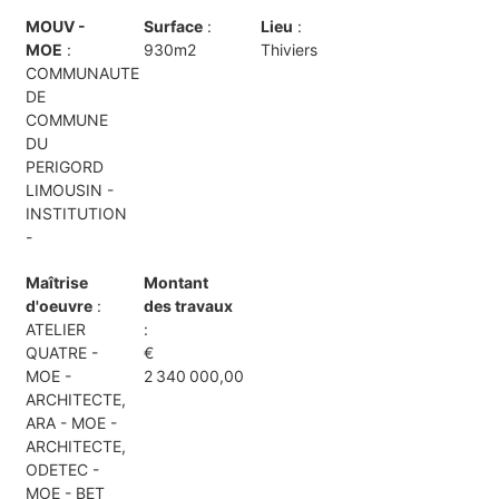
MOUV -
Surface
:
Lieu
:
MOE
:
930m2
Thiviers
COMMUNAUTE
DE
COMMUNE
DU
PERIGORD
LIMOUSIN -
INSTITUTION
-
Maîtrise
Montant
d'oeuvre
:
des travaux
ATELIER
:
QUATRE -
€
MOE -
2 340 000,00
ARCHITECTE,
ARA - MOE -
ARCHITECTE,
ODETEC -
MOE - BET